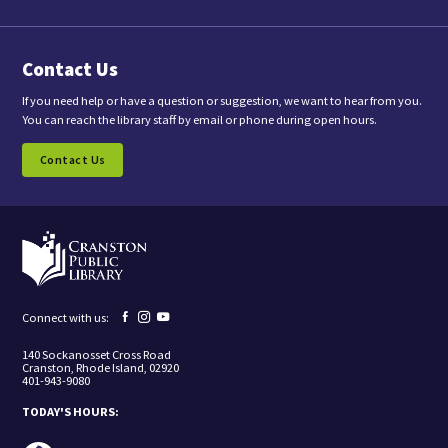
y
o
u
a
Contact Us
r
e
c
If you need help or have a question or suggestion, we want to hear from you.
o
You can reach the library staff by email or phone during open hours.
n
s
Contact Us
e
n
t
i
n
g
t
o
r
e
Facebook
Instagram
YouTube
Connect with us:
c
page
page
page
e
140 Sockanosset Cross Road
i
Cranston, Rhode Island, 02920
v
401-943-9080
e
m
TODAY'S HOURS:
a
r