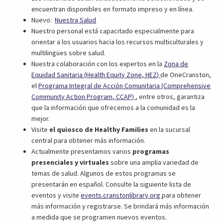
encuentran disponibles en formato impreso y en línea.
(opens
Nuevo:
Nuestra Salud
in
Nuestro personal está capacitado especialmente para
a
orientar a los usuarios hacia los recursos multiculturales y
new
multilingües sobre salud.
tab)
Nuestra colaboración con los expertos en la
Zona de
(abre
Equidad Sanitaria (Health Equity Zone, HEZ)
de OneCranston,
en
el
Programa Integral de Acción Comunitaria (Comprehensive
(abre
un
Community Action Program, CCAP)
, entre otros, garantiza
en
nueva
que la información que ofrecemos a la comunidad es la
un
pestaña)
mejor.
nueva
Visite
el quiosco de Healthy Families
en la sucursal
pestaña)
central para obtener más información.
Actualmente presentamos varios
programas
presenciales y virtuales
sobre una amplia variedad de
temas de salud. Algunos de estos programas se
presentarán en español. Consulte la siguiente lista de
(abre
eventos y visite
events.cranstonlibrary.org
para obtener
en
más información y registrarse. Se brindará más información
un
a medida que se programen nuevos eventos.