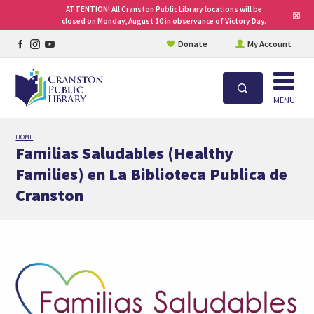
ATTENTION! All Cranston Public Library locations will be
Clo
closed on Monday, August 10 in observance of Victory Day.
site
aler
Facebook
Instagram
YouTube
Donate
My Account
page
page
page
Open
Search
MENU
Skip
HOME
to
Familias Saludables (Healthy
main
Families) en La Biblioteca Publica de
content
Cranston