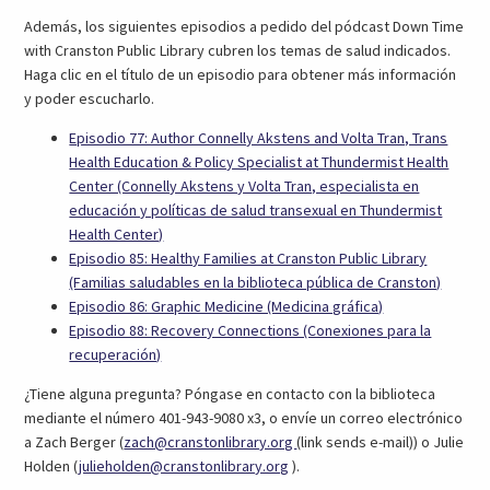
nueva
Además, los siguientes episodios a pedido del pódcast Down Time
pestaña)
with Cranston Public Library cubren los temas de salud indicados.
Haga clic en el título de un episodio para obtener más información
y poder escucharlo.
Episodio 77: Author Connelly Akstens and Volta Tran, Trans
Health Education & Policy Specialist at Thundermist Health
Center (Connelly Akstens y Volta Tran, especialista en
educación y políticas de salud transexual en Thundermist
(abre
Health Center)
en
Episodio 85: Healthy Families at Cranston Public Library
un
(abre
(Familias saludables en la biblioteca pública de Cranston)
nueva
(abre
en
Episodio 86: Graphic Medicine (Medicina gráfica)
pestaña)
en
un
Episodio 88: Recovery Connections (Conexiones para la
(abre
un
nueva
recuperación)
en
nueva
pestañ
¿Tiene alguna pregunta? Póngase en contacto con la biblioteca
un
pestaña)
mediante el número 401-943-9080 x3, o envíe un correo electrónico
nueva
(abre
a Zach Berger (
zach@cranstonlibrary.org
(link sends e-mail)) o Julie
pestaña)
(abre
email)
Holden (
julieholden@cranstonlibrary.org
).
email)