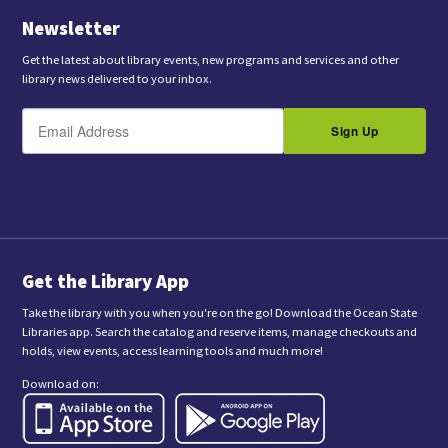
Newsletter
Get the latest about library events, new programs and services and other
library news delivered to your inbox.
E
B
m
Sign Up
y
a
s
i
l
u
b
m
i
t
t
i
n
Get the Library App
g
t
Take the library with you when you're on the go! Download the Ocean State
h
Libraries app. Search the catalog and reserve items, manage checkouts and
i
holds, view events, access learning tools and much more!
s
f
Download on:
o
r
m
,